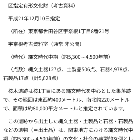
区指定有形文化財（考古資料）
平成21年12月10日指定
〈所在〉東京都世田谷区宇奈根1丁目8番21号
宇奈根考古資料室（通常 非公開）
〈時代〉縄文時代中期（約5,300～4,500年前）
〈点数〉縄文土器127点、土製品506点、石器4,978点、
石製品17点（計5,628点）
桜木遺跡は桜1丁目にある縄文時代を中心とした集落跡
で、その範囲は東西約400メートル、南北約220メートル
で、面積は約80,000平方メートルと推定されています。
この遺跡から出土した縄文土器・土製品と石器・石製品
などの遺物（＝出土品）は、関東地方における縄文時代中
期（約5,300～4,500年前）の文化・社会の典型的な例とし