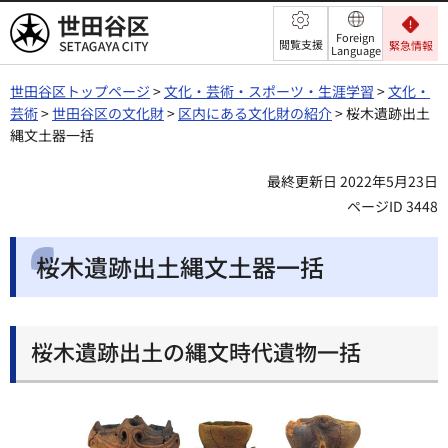
世田谷区
Foreign
閲覧支援
緊急情報
Language
世田谷区トップページ
>
文化・芸術・スポーツ・生涯学習
>
文化・
芸術
>
世田谷区の文化財
>
区内にある文化財の紹介
> 桜木遺跡出土
縄文土器一括
最終更新日 2022年5月23日
ページID 3448
桜木遺跡出土縄文土器一括
桜木遺跡出土の縄文時代遺物一括