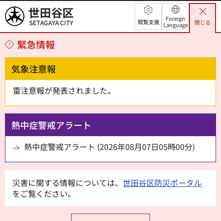
世田谷区
Foreign
閲覧支援
閉じる
Language
緊急情報
気象注意報
雷注意報が発表されました。
熱中症警戒アラート
熱中症警戒アラート (2026年08月07日05時00分)
災害に関する情報については、
世田谷区防災ポータル
をご覧ください。