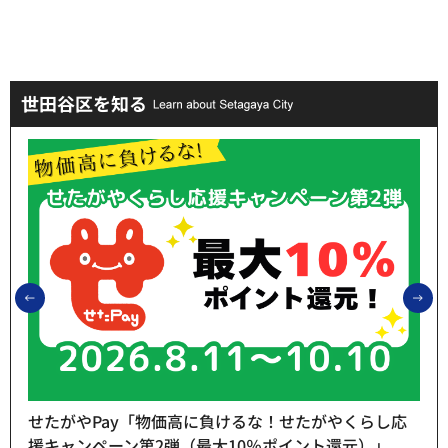
世田谷区を知る
前のスライドを表示
次
せたがやPay「物価高に負けるな！せたがやくらし応
援キャンペーン第2弾（最大10％ポイント還元）」