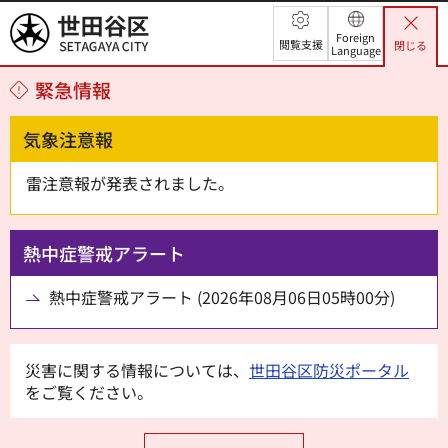
世田谷区
Foreign
閲覧支援
閉じる
Language
緊急情報
気象注意報
雷注意報が発表されました。
熱中症警戒アラート
熱中症警戒アラート (2026年08月06日05時00分)
災害に関する情報については、
世田谷区防災ポータル
をご覧ください。