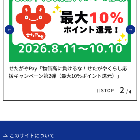
前のスライドを表示
次
し応
」
熱中症予防「お休み処」をご利用ください
3
STOP
4
このサイトについて