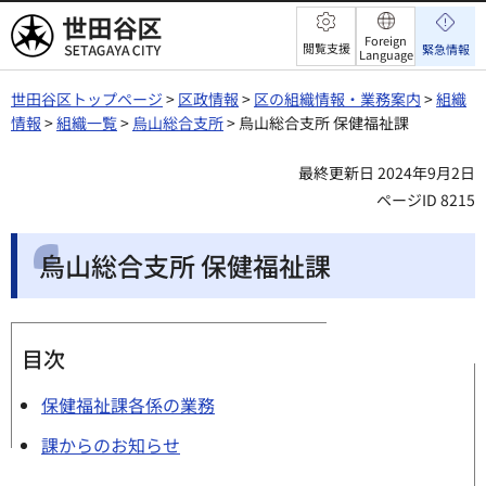
世田谷区
Foreign
閲覧支援
緊急情報
Language
世田谷区トップページ
>
区政情報
>
区の組織情報・業務案内
>
組織
情報
>
組織一覧
>
烏山総合支所
> 烏山総合支所 保健福祉課
最終更新日 2024年9月2日
ページID 8215
烏山総合支所 保健福祉課
目次
保健福祉課各係の業務
課からのお知らせ