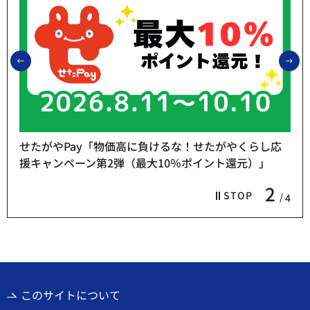
前のスライドを表示
次
せたがやPay「物価高に負けるな！せたがやくらし応
援キャンペーン第2弾（最大10％ポイント還元）」
2
STOP
4
このサイトについて