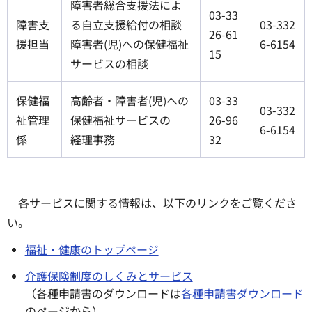
障害者総合支援法によ
03-33
障害支
る自立支援給付の相談
03-332
26-61
援担当
障害者(児)への保健福祉
6-6154
15
サービスの相談
保健福
高齢者・障害者(児)への
03-33
03-332
祉管理
保健福祉サービスの
26-96
6-6154
係
経理事務
32
各サービスに関する情報は、以下のリンクをご覧くださ
い。
福祉・健康のトップページ
介護保険制度のしくみとサービス
（各種申請書のダウンロードは
各種申請書ダウンロード
のページから）