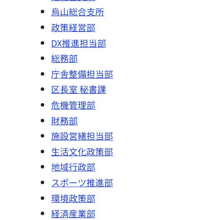
烏山総合支所
政策経営部
DX推進担当部
総務部
庁舎整備担当部
区長室 秘書課
危機管理部
財務部
施設営繕担当部
生活文化政策部
地域行政部
スポーツ推進部
環境政策部
経済産業部