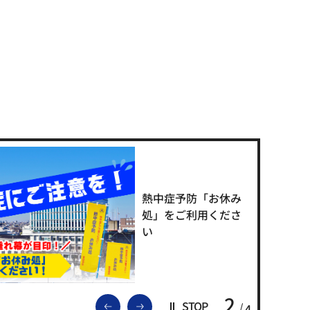
熱中症予防「お休み
処」をご利用くださ
い
2
前のスライドを表示
次のスライドを表示
STOP
4