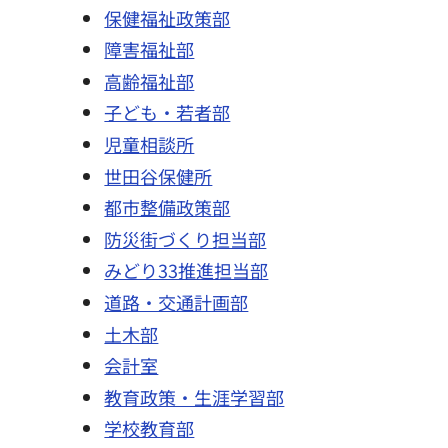
保健福祉政策部
障害福祉部
高齢福祉部
子ども・若者部
児童相談所
世田谷保健所
都市整備政策部
防災街づくり担当部
みどり33推進担当部
道路・交通計画部
土木部
会計室
教育政策・生涯学習部
学校教育部