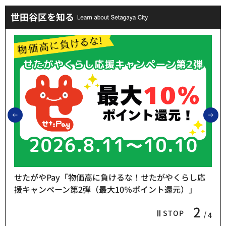
世田谷区を知る
前のスライドを表示
次
せたがやPay「物価高に負けるな！せたがやくらし応
援キャンペーン第2弾（最大10％ポイント還元）」
2
STOP
4