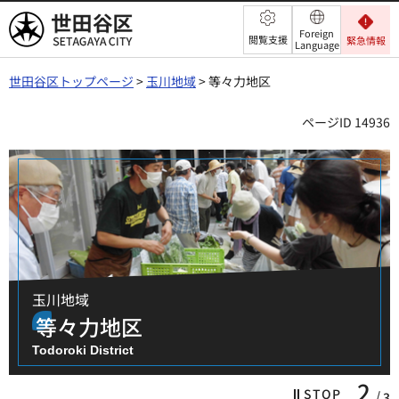
世田谷区
Foreign
閲覧支援
緊急情報
Language
世田谷区トップページ
>
玉川地域
> 等々力地区
ページID 14936
玉川地域
等々力地区
Todoroki District
3
STOP
3