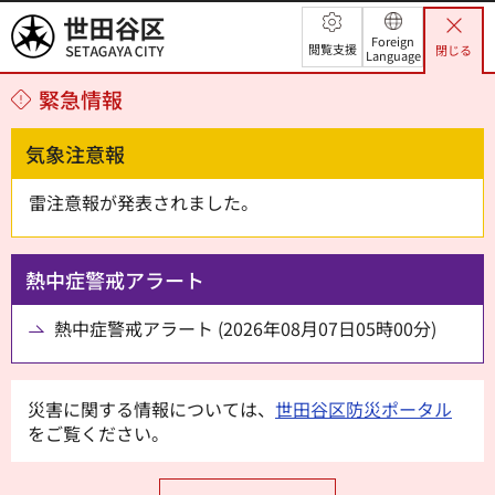
世田谷区
Foreign
閲覧支援
閉じる
Language
緊急情報
気象注意報
雷注意報が発表されました。
熱中症警戒アラート
熱中症警戒アラート (2026年08月07日05時00分)
災害に関する情報については、
世田谷区防災ポータル
をご覧ください。