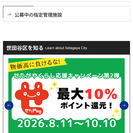
公募中の指定管理施設
世田谷区を知る
前のスライドを表示
次