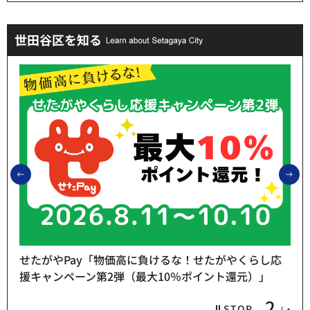
世田谷区を知る
前のスライドを表示
次
せたがやPay「物価高に負けるな！せたがやくらし応
援キャンペーン第2弾（最大10％ポイント還元）」
2
STOP