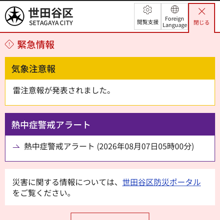
世田谷区
Foreign
閲覧支援
閉じる
Language
緊急情報
気象注意報
雷注意報が発表されました。
熱中症警戒アラート
熱中症警戒アラート (2026年08月07日05時00分)
災害に関する情報については、
世田谷区防災ポータル
をご覧ください。