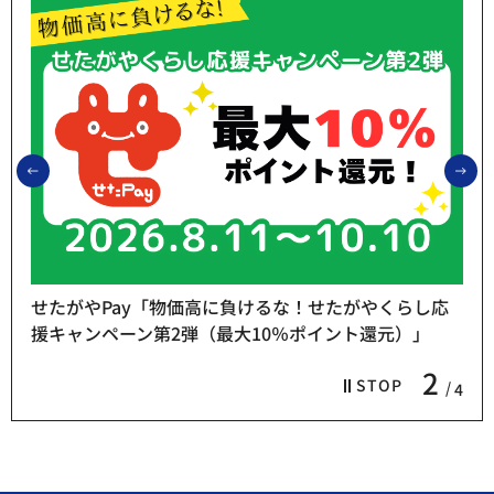
前のスライドを表示
次
せたがやPay「物価高に負けるな！せたがやくらし応
援キャンペーン第2弾（最大10％ポイント還元）」
2
STOP
4