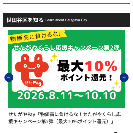
世田谷区を知る
前のスライドを表示
次
せたがやPay「物価高に負けるな！せたがやくらし応
援キャンペーン第2弾（最大10％ポイント還元）」