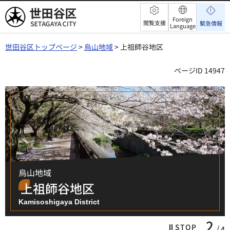
世田谷区
Foreign
閲覧支援
緊急情報
Language
世田谷区トップページ
>
烏山地域
> 上祖師谷地区
ページID 14947
…
烏山地域
上祖師谷地区
Kamisoshigaya District
3
STOP
4