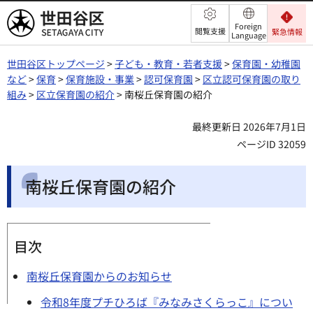
世田谷区
Foreign
閲覧支援
緊急情報
Language
世田谷区トップページ
>
子ども・教育・若者支援
>
保育園・幼稚園
など
>
保育
>
保育施設・事業
>
認可保育園
>
区立認可保育園の取り
組み
>
区立保育園の紹介
> 南桜丘保育園の紹介
最終更新日 2026年7月1日
ページID 32059
南桜丘保育園の紹介
目次
南桜丘保育園からのお知らせ
令和8年度プチひろば『みなみさくらっこ』につい