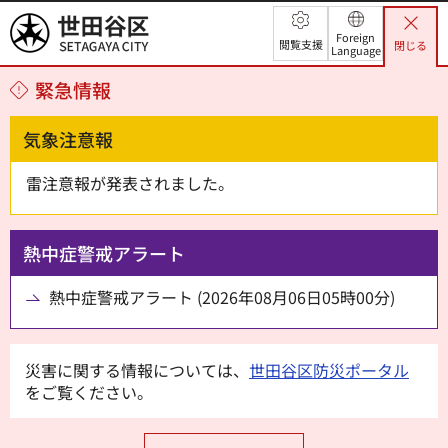
世田谷区
Foreign
閲覧支援
閉じる
Language
緊急情報
気象注意報
雷注意報が発表されました。
熱中症警戒アラート
熱中症警戒アラート (2026年08月06日05時00分)
災害に関する情報については、
世田谷区防災ポータル
をご覧ください。