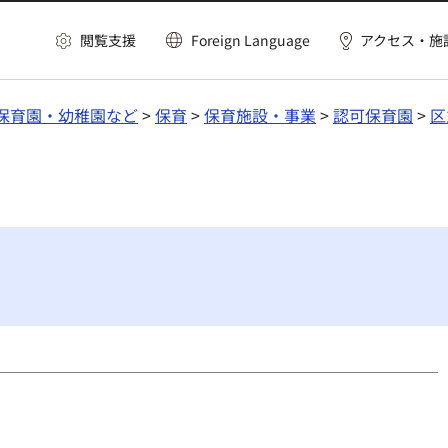
閲覧支援
Foreign Language
アクセス・施
保育園・幼稚園など
>
保育
>
保育施設・事業
>
認可保育園
>
区