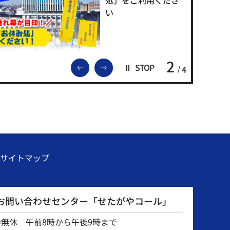
い
2
前のスライドを表示
次のスライドを表示
STOP
4
サイトマップ
お問い合わせセンター「せたがやコール」
中無休 午前8時から午後9時まで