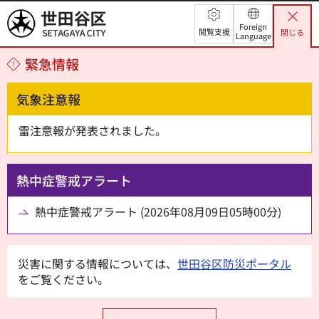
世田谷区
Foreign
閲覧支援
閉じる
Language
緊急情報
気象注意報
雷注意報が発表されました。
熱中症警戒アラート
熱中症警戒アラート (2026年08月09日05時00分)
災害に関する情報については、
世田谷区防災ポータル
をご覧ください。