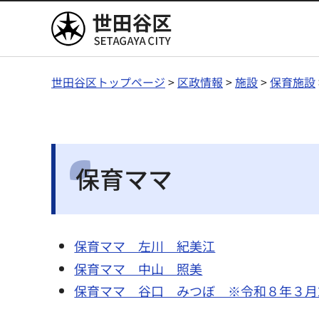
世田谷区
世田谷区トップページ
>
区政情報
>
施設
>
保育施設
保育ママ
保育ママ 左川 紀美江
保育ママ 中山 照美
保育ママ 谷口 みつぼ ※令和８年３月