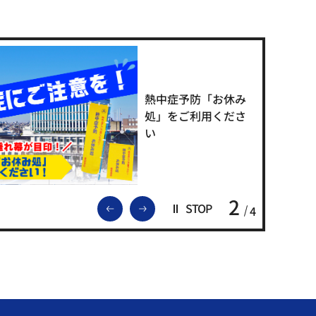
熱中症予防「お休み
処」をご利用くださ
い
2
前のスライドを表示
次のスライドを表示
STOP
4