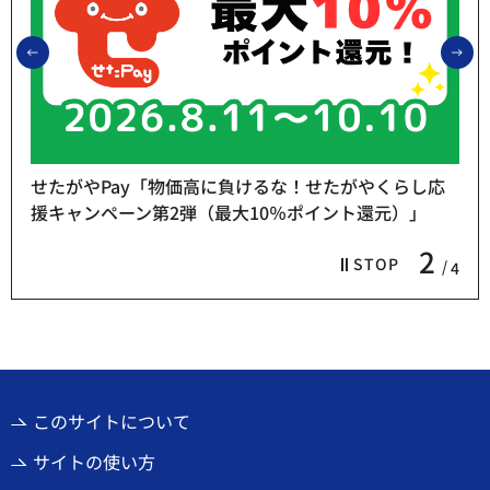
前のスライドを表示
次
せたがやPay「物価高に負けるな！せたがやくらし応
援キャンペーン第2弾（最大10％ポイント還元）」
2
STOP
4
このサイトについて
サイトの使い方