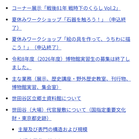
コーナー展示「戦後81年 戦時下のくらし Vol.2」
夏休みワークショップ「石器を触ろう！」（申込終
了）
夏休みワークショップ「絵の具を作って、うちわに描
こう！」（申込終了）
令和8年度（2026年度）博物館実習生の募集は終了し
ました。
主な業務（展示、歴史講座・野外歴史教室、刊行物、
博物館実習、集会室）
世田谷区立郷土資料館について
世田谷（大場）代官屋敷について（国指定重要文化
財・東京都史跡）
主屋及び表門の構造および規模