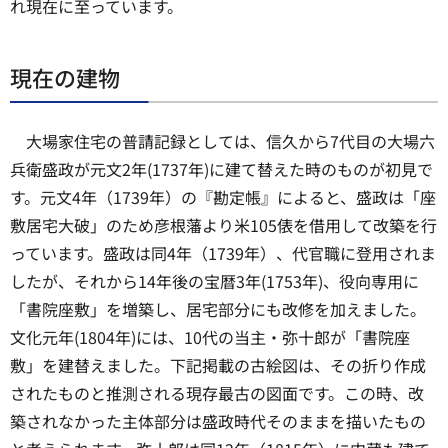
れ現在に至っています。
現在の建物
大場家住宅の普請記録としては、信久から7代目の大場六
兵衛盛政が元文2年(1737年)に建て替えた時のものが初見で
す。元文4年（1739年）の『勘定帳』によると、盛政は「座
敷居宅大破」のため彦根藩より米105俵を借用して改築を行
っています。盛政は同4年（1739年）、代官職に登用されま
したが、それから14年後の宝暦3年(1753年)、役向専用に
「書院座敷」を増築し、居宅部分にも改修を加えました。
文化元年(1804年)には、10代の当主・弥十郎が「書院座
敷」を建替えました。下記掲載の古絵図は、その折り作成
されたものと推測される現存最古の図面です。この時、改
築されなかった主体部分は盛政時代そのままを描いたもの