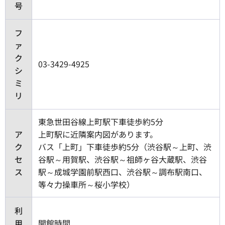
号
フ
ァ
ク
03-3429-4925
シ
ミ
リ
東急世田谷線上町駅下車徒歩約5分
ア
上町駅に近隣案内図があります。
ク
バス「上町」下車徒歩約5分（渋谷駅～上町、渋
セ
谷駅～用賀駅、渋谷駅～祖師ヶ谷大蔵駅、渋谷
ス
駅～成城学園前駅西口、渋谷駅～調布駅南口、
等々力操車所～桜小学校）
利
用
開館時間