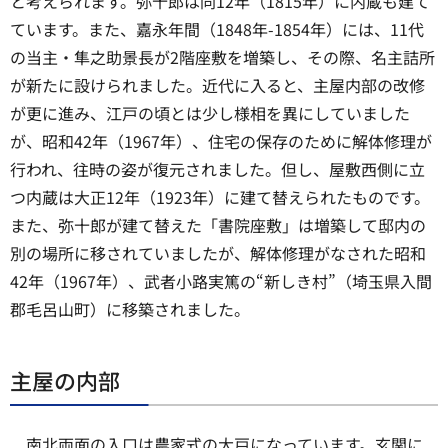
と考えられます。弥十郎は同12年（1815年）に内蔵も建て
ています。また、嘉永年間（1848年-1854年）には、11代
の当主・隼之助景長が2階座敷を増築し、その際、名主詰所
が新たに設けられました。近代に入ると、主屋内部の改修
が更に進み、江戸の頃とは少し様相を異にしていました
が、昭和42年（1967年）、住宅の保存のために解体修理が
行われ、往時の姿が復元されました。但し、屋敷西側に立
つ内蔵は大正12年（1923年）に建て替えられたものです。
また、弥十郎が建て替えた「書院座敷」は増築して邸内の
別の場所に移されていましたが、解体修理がなされた昭和
42年（1967年）、武者小路実篤の“新しき村”（埼玉県入間
郡毛呂山町）に移築されました。
主屋の内部
南北両面の入口は農家式の大戸になっています。玄関に