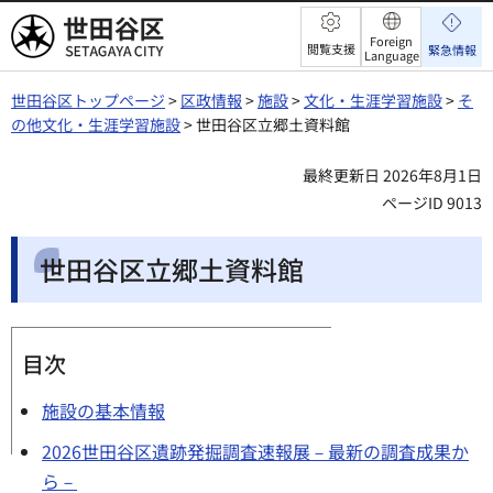
世田谷区
Foreign
閲覧支援
緊急情報
Language
世田谷区トップページ
>
区政情報
>
施設
>
文化・生涯学習施設
>
そ
の他文化・生涯学習施設
> 世田谷区立郷土資料館
最終更新日 2026年8月1日
ページID 9013
世田谷区立郷土資料館
目次
施設の基本情報
2026世田谷区遺跡発掘調査速報展－最新の調査成果か
ら－