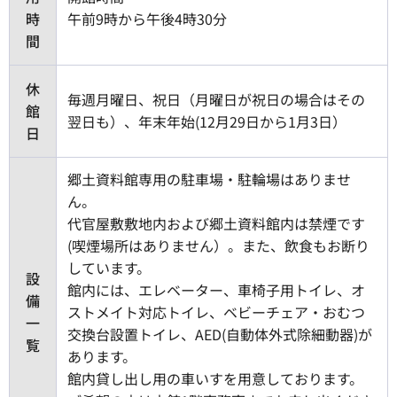
時
午前9時から午後4時30分
間
休
毎週月曜日、祝日（月曜日が祝日の場合はその
館
翌日も）、年末年始(12月29日から1月3日）
日
郷土資料館専用の駐車場・駐輪場はありませ
ん。
代官屋敷敷地内および郷土資料館内は禁煙です
(喫煙場所はありません）。また、飲食もお断り
しています。
設
館内には、エレベーター、車椅子用トイレ、オ
備
ストメイト対応トイレ、ベビーチェア・おむつ
一
交換台設置トイレ、AED(自動体外式除細動器)が
覧
あります。
館内貸し出し用の車いすを用意しております。