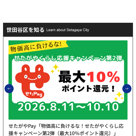
世田谷区を知る
前のスライドを表示
次
せたがやPay「物価高に負けるな！せたがやくらし応
援キャンペーン第2弾（最大10％ポイント還元）」