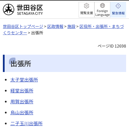
世田谷区
Foreign
閲覧支援
緊急情報
Language
世田谷区トップページ
>
区政情報
>
施設
>
区役所・出張所・まちづ
くりセンター
> 出張所
ページID 12698
出張所
太子堂出張所
経堂出張所
用賀出張所
烏山出張所
二子玉川出張所