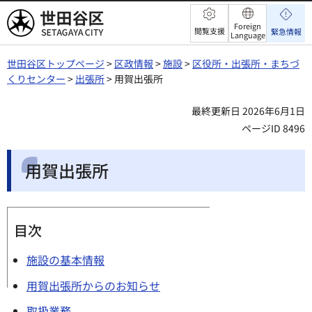
世田谷区
Foreign
閲覧支援
緊急情報
Language
世田谷区トップページ
>
区政情報
>
施設
>
区役所・出張所・まちづ
くりセンター
>
出張所
> 用賀出張所
最終更新日 2026年6月1日
ページID 8496
用賀出張所
目次
施設の基本情報
用賀出張所からのお知らせ
取扱業務