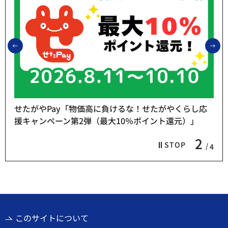
前のスライドを表示
次
せたがやPay「物価高に負けるな！せたがやくらし応
援キャンペーン第2弾（最大10％ポイント還元）」
2
STOP
4
このサイトについて