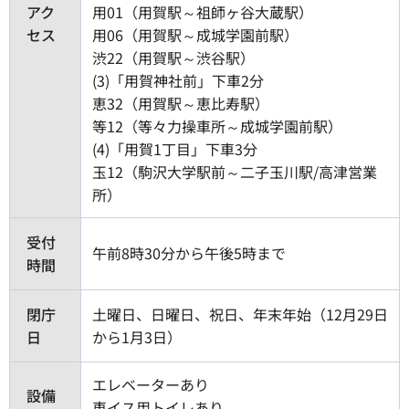
アク
用01（用賀駅～祖師ヶ谷大蔵駅）
セス
用06（用賀駅～成城学園前駅）
渋22（用賀駅～渋谷駅）
(3)「用賀神社前」下車2分
恵32（用賀駅～恵比寿駅）
等12（等々力操車所～成城学園前駅）
(4)「用賀1丁目」下車3分
玉12（駒沢大学駅前～二子玉川駅/高津営業
所）
受付
午前8時30分から午後5時まで
時間
閉庁
土曜日、日曜日、祝日、年末年始（12月29日
日
から1月3日）
エレベーターあり
設備
車イス用トイレあり