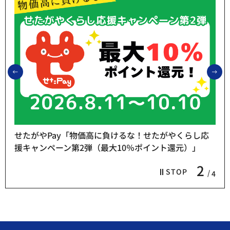
前のスライドを表示
次
せたがやPay「物価高に負けるな！せたがやくらし応
援キャンペーン第2弾（最大10％ポイント還元）」
2
STOP
4