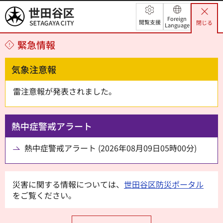
世田谷区
Foreign
閲覧支援
閉じる
Language
緊急情報
気象注意報
雷注意報が発表されました。
熱中症警戒アラート
熱中症警戒アラート (2026年08月09日05時00分)
災害に関する情報については、
世田谷区防災ポータル
をご覧ください。