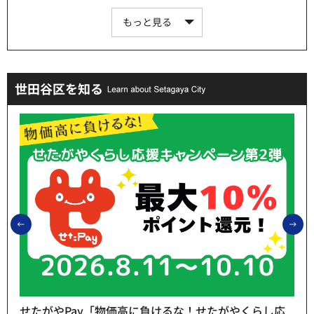
もっと見る
世田谷区を知る
前のスライドを表示
次
せたがやPay「物価高に負けるな！せたがやくらし応