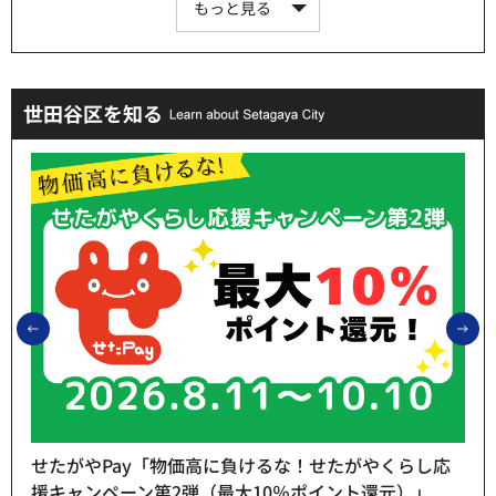
もっと見る
世田谷区を知る
前のスライドを表示
次
せたがやPay「物価高に負けるな！せたがやくらし応
援キャンペーン第2弾（最大10％ポイント還元）」