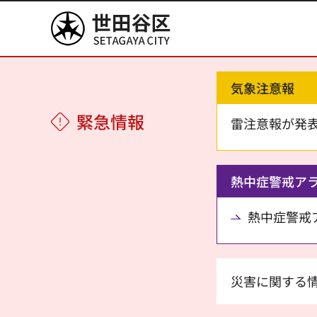
世田谷区
気象注意報
緊急情報
雷注意報が発
熱中症警戒ア
熱中症警戒アラ
災害に関する