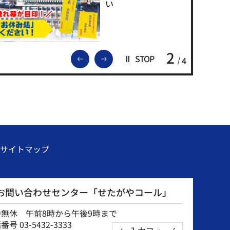
い
2
前のスライドを表示
次のスライドを表示
STOP
4
サイトマップ
お問い合わせセンター「せたがやコール」
中無休 午前8時から午後9時まで
号 03-5432-3333