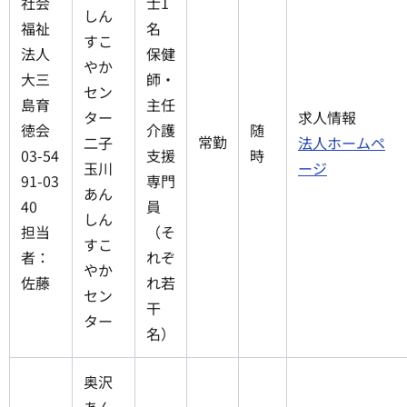
社会
士1
しん
福祉
名
すこ
法人
保健
やか
大三
師・
セン
島育
主任
ター
求人情報
徳会
介護
随
常勤
二子
法人ホームペ
03-54
支援
時
玉川
ージ
91-03
専門
あん
40
員
しん
担当
（そ
すこ
者：
れぞ
やか
佐藤
れ若
セン
干
ター
名）
奥沢
あん