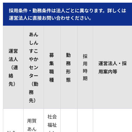
採用条件・勤務条件は法人ごとに異なります。詳しくは
運営法人に直接お問い合わせください。
あん
しん
運営
すこ
募
勤
採
法人
やか
集
務
運営法人・採
用
（連
セン
時
職
形
用案内等
絡
ター
期
種
態
先）
（勤
務
先）
社会
用賀
福祉
あん