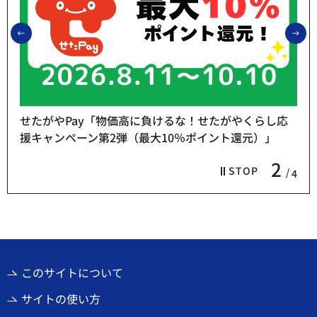
前のスライドを表示
次
せたがやPay「物価高に負けるな！せたがやくらし応
援キャンペーン第2弾（最大10％ポイント還元）」
2
STOP
4
このサイトについて
サイトの使い方