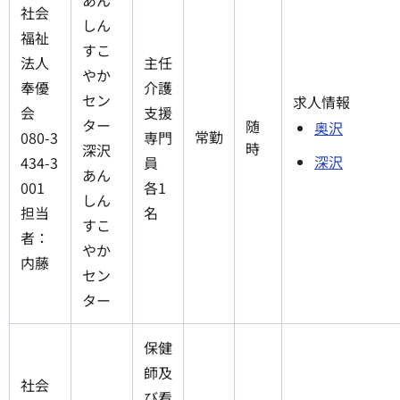
社会
しん
福祉
すこ
法人
主任
やか
奉優
介護
セン
求人情報
会
支援
ター
随
奥沢
常勤
080-3
専門
時
深沢
深沢
434-3
員
あん
001
各1
しん
担当
名
すこ
者：
やか
内藤
セン
ター
保健
師及
社会
び看