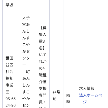
早坂
太子
堂あ
【募
んし
集人
んす
数3
こや
名】
かセ
いず
世田
ンタ
れか
谷区
ー
の4
社会
上町
職種
福祉
あん
介護
事業
しん
支援
求人情報
団
すこ
非常
専門
法人ホームペ
随
03-68
やか
勤
時
員・
ージ
24-90
セン