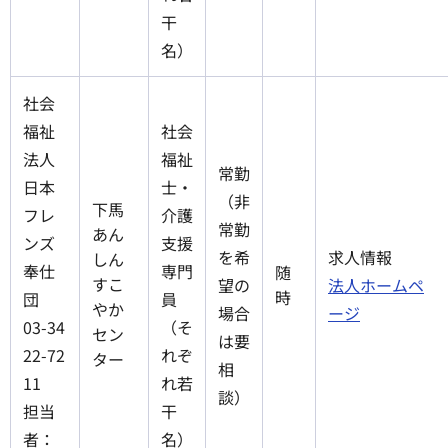
干
名）
社会
福祉
社会
法人
福祉
常勤
日本
士・
（非
下馬
フレ
介護
常勤
あん
ンズ
支援
を希
求人情報
しん
奉仕
専門
随
すこ
望の
法人ホームペ
時
団
員
やか
場合
ージ
03-34
（そ
セン
は要
22-72
れぞ
ター
相
11
れ若
談）
担当
干
者：
名）