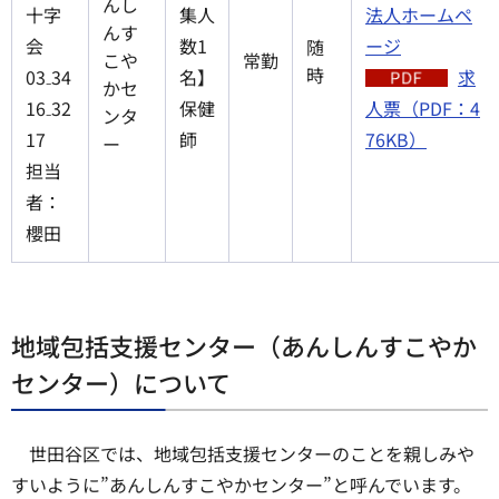
んし
十字
集人
法人ホームペ
んす
会
数1
ージ
随
こや
常勤
時
03₋34
名】
求
かセ
16₋32
保健
人票（PDF：4
ンタ
17
師
76KB）
ー
担当
者：
櫻田
地域包括支援センター（あんしんすこやか
センター）について
世田谷区では、地域包括支援センターのことを親しみや
すいように”あんしんすこやかセンター”と呼んでいます。