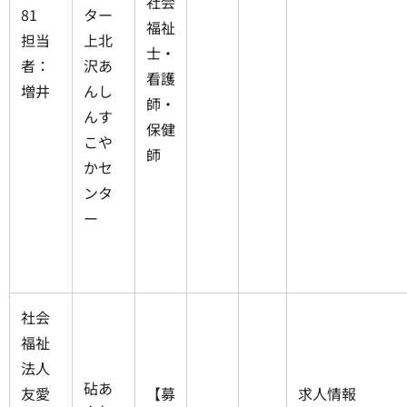
社会
81
ター
福祉
担当
上北
士・
者：
沢あ
看護
増井
んし
師・
んす
保健
こや
師
かセ
ンタ
ー
社会
福祉
法人
砧あ
友愛
【募
求人情報