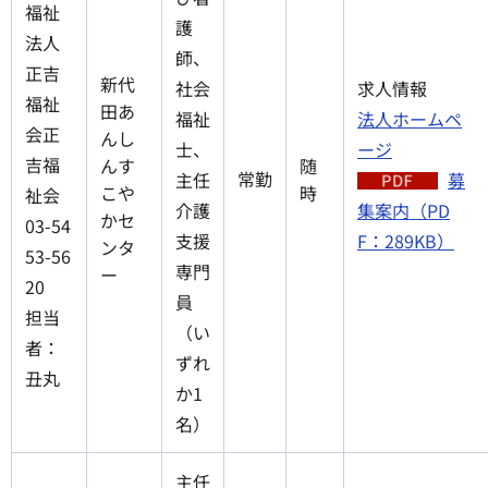
福祉
護
法人
師、
正吉
新代
社会
求人情報
福祉
田あ
福祉
法人ホームペ
会正
んし
士、
ージ
吉福
んす
随
常勤
主任
募
こや
時
祉会
介護
集案内（PD
かセ
03-54
支援
F：289KB）
ンタ
53-56
専門
ー
20
員
担当
（い
者：
ずれ
丑丸
か1
名）
主任