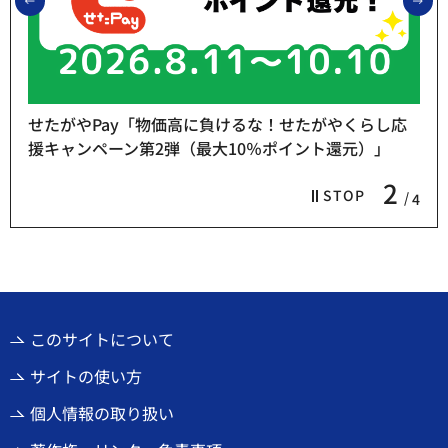
前のスライドを表示
次
せたがやPay「物価高に負けるな！せたがやくらし応
援キャンペーン第2弾（最大10％ポイント還元）」
2
STOP
4
このサイトについて
サイトの使い方
個人情報の取り扱い