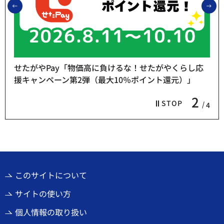
前のスライドを表示
次
せたがやPay「物価高に負けるな！せたがやくらし応
援キャンペーン第2弾（最大10％ポイント還元）」
2
STOP
4
このサイトについて
サイトの使い方
個人情報の取り扱い