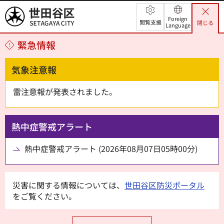
世田谷区
Foreign
閲覧支援
閉じる
Language
緊急情報
気象注意報
雷注意報が発表されました。
熱中症警戒アラート
熱中症警戒アラート (2026年08月07日05時00分)
災害に関する情報については、
世田谷区防災ポータル
をご覧ください。