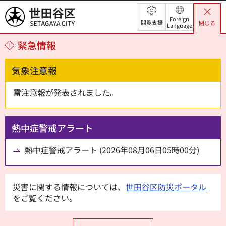
世田谷区
Foreign
閲覧支援
閉じる
Language
緊急情報
気象注意報
雷注意報が発表されました。
熱中症警戒アラート
熱中症警戒アラート (2026年08月06日05時00分)
災害に関する情報については、
世田谷区防災ポータル
をご覧ください。