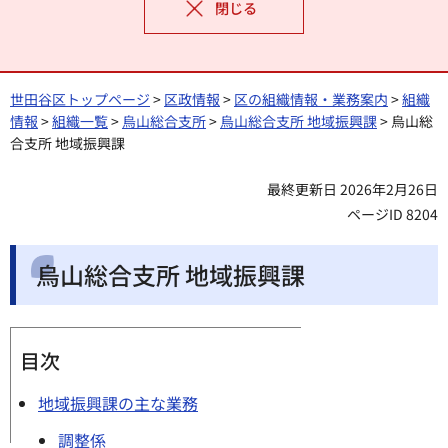
閉じる
世田谷区トップページ
>
区政情報
>
区の組織情報・業務案内
>
組織
情報
>
組織一覧
>
烏山総合支所
>
烏山総合支所 地域振興課
> 烏山総
合支所 地域振興課
最終更新日 2026年2月26日
ページID 8204
烏山総合支所 地域振興課
目次
地域振興課の主な業務
調整係