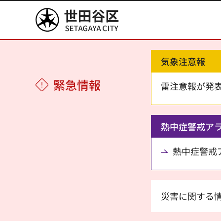
世田谷区
気象注意報
緊急情報
雷注意報が発
熱中症警戒ア
熱中症警戒アラ
災害に関する