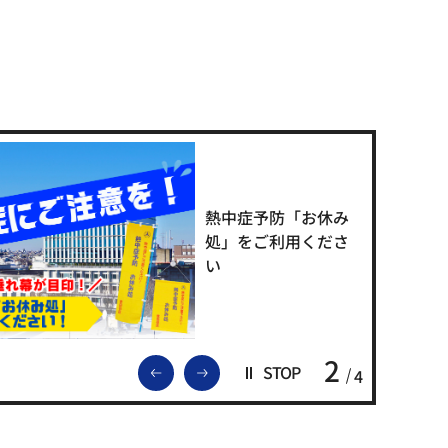
熱中症予防「お休み
処」をご利用くださ
い
2
前のスライドを表示
次のスライドを表示
STOP
4