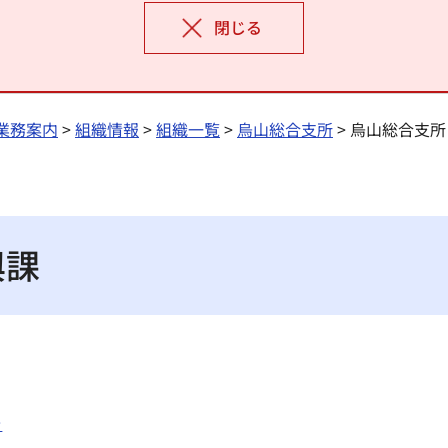
閉じる
業務案内
>
組織情報
>
組織一覧
>
烏山総合支所
> 烏山総合支所
興課
ー