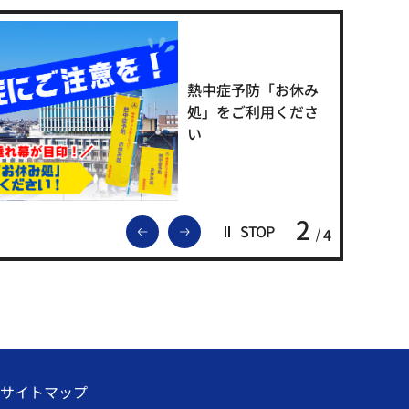
熱中症予防「お休み
処」をご利用くださ
い
2
前のスライドを表示
次のスライドを表示
STOP
4
サイトマップ