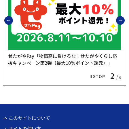
前のスライドを表示
次
せたがやPay「物価高に負けるな！せたがやくらし応
援キャンペーン第2弾（最大10％ポイント還元）」
2
STOP
4
このサイトについて
サイトの使い方