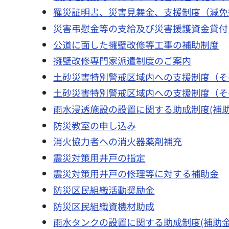
罹災証明書、災害見舞金、支援制度（減免
災害弔慰金等の支給及び災害援護資金貸付
公道に面した擁壁改修等工事の補助制度
擁壁改修専門家派遣制度のご案内
土砂災害特別警戒区域内への支援制度（そ
土砂災害特別警戒区域内への支援制度（そ
雨水浸透施設の設置に関する助成制度(補助
防災教室の申し込み
消火協力者への消火器薬剤補充
震災対策用井戸の指定
震災対策用井戸の修理等に対する補助金
防災区民組織活動奨励金
防災区民組織資機材助成
雨水タンクの設置に関する助成制度(補助金