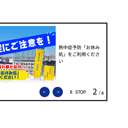
熱中症予防「お休み
処」をご利用くださ
い
2
前のスライドを表示
次のスライドを表示
STOP
4