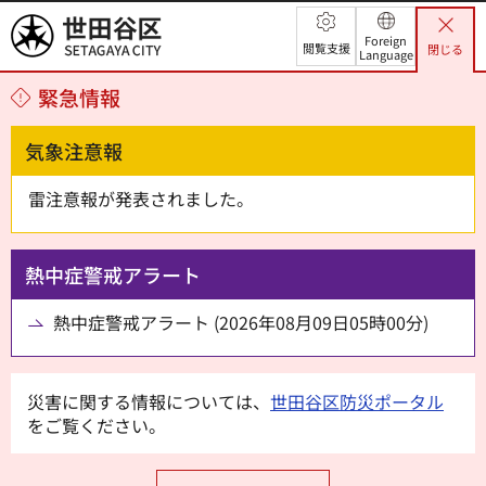
世田谷区
Foreign
閲覧支援
閉じる
Language
緊急情報
気象注意報
雷注意報が発表されました。
熱中症警戒アラート
熱中症警戒アラート (2026年08月09日05時00分)
災害に関する情報については、
世田谷区防災ポータル
をご覧ください。