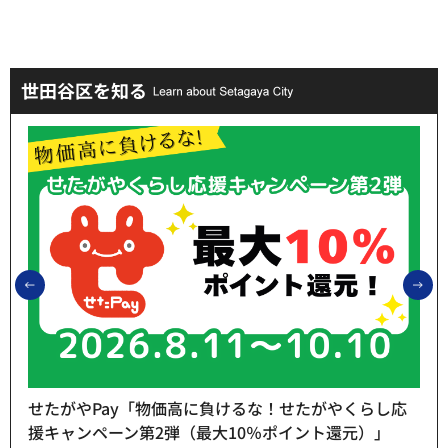
世田谷区を知る
前のスライドを表示
次
せたがやPay「物価高に負けるな！せたがやくらし応
援キャンペーン第2弾（最大10％ポイント還元）」