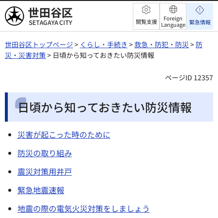
世田谷区
Foreign
閲覧支援
緊急情報
Language
世田谷区トップページ
>
くらし・手続き
>
救急・防犯・防災
>
防
災・災害対策
> 日頃から知っておきたい防災情報
ページID 12357
日頃から知っておきたい防災情報
災害が起こった時のために
防災の取り組み
震災対策用井戸
緊急地震速報
地震の際の電気火災対策をしましょう