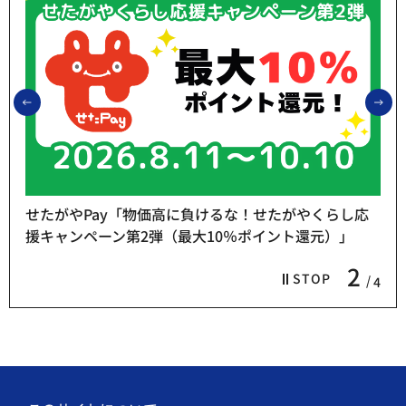
前のスライドを表示
次
せたがやPay「物価高に負けるな！せたがやくらし応
援キャンペーン第2弾（最大10％ポイント還元）」
2
STOP
4