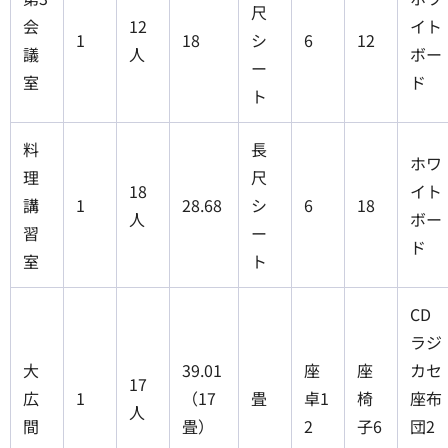
尺
会
12
イト
1
18
シ
6
12
議
人
ボー
ー
室
ド
ト
料
長
ホワ
理
尺
18
イト
講
1
28.68
シ
6
18
人
ボー
習
ー
ド
室
ト
CD
ラジ
大
39.01
座
座
カセ
17
広
1
（17
畳
卓1
椅
座布
人
間
畳）
2
子6
団2