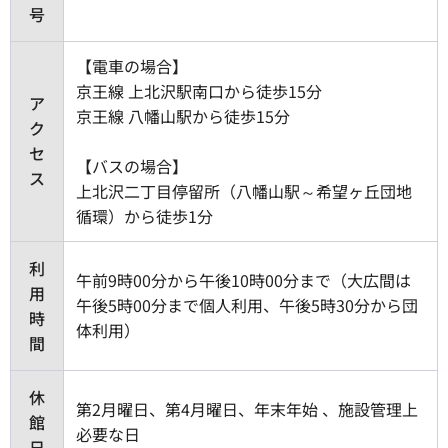
号
【電車の場合】
京王線 上北沢駅南口から徒歩15分
ア
京王線 八幡山駅から徒歩15分
ク
セ
【バスの場合】
ス
上北沢二丁目停留所（八幡山駅～希望ヶ丘団地
循環）から徒歩1分
利
午前9時00分から午後10時00分まで（大広間は
用
午後5時00分まで個人利用、午後5時30分から団
時
体利用）
間
休
第2月曜日、第4月曜日、年末年始 、施設管理上
館
必要な日
日