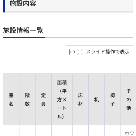
施設内容
施設情報一覧
スライド操作で表示
面積
（平
そ
室
階
定
床
椅
方メ
机
の
名
数
員
材
子
ート
他
ル）
ホワ