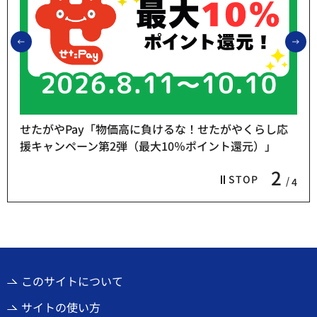
前のスライドを表示
次
せたがやPay「物価高に負けるな！せたがやくらし応
援キャンペーン第2弾（最大10％ポイント還元）」
2
STOP
4
このサイトについて
サイトの使い方