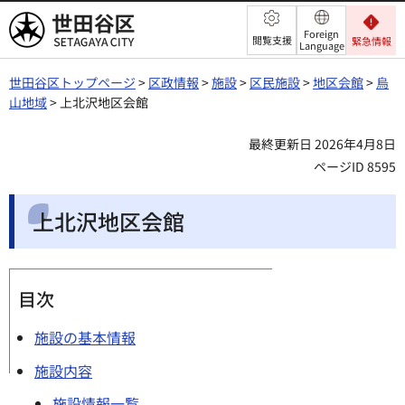
世田谷区
Foreign
閲覧支援
緊急情報
Language
世田谷区トップページ
>
区政情報
>
施設
>
区民施設
>
地区会館
>
烏
山地域
> 上北沢地区会館
最終更新日 2026年4月8日
ページID 8595
上北沢地区会館
目次
施設の基本情報
施設内容
施設情報一覧