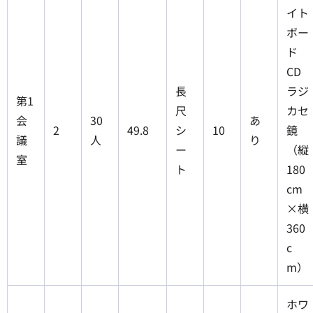
イト
ボー
ド
CD
長
ラジ
第1
尺
カセ
会
30
あ
2
49.8
シ
10
鏡
議
人
り
ー
（縦
室
ト
180
cm
×横
360
c
m）
ホワ