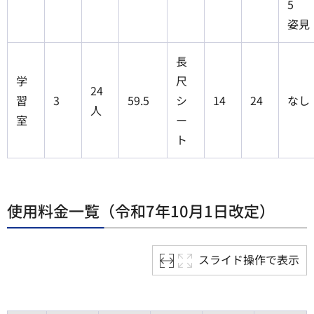
5
姿見
長
学
尺
24
習
3
59.5
シ
14
24
なし
人
室
ー
ト
使用料金一覧（令和7年10月1日改定）
スライド操作で表示