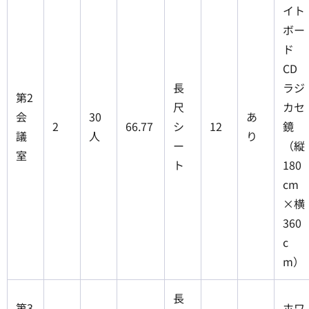
イト
ボー
ド
CD
長
ラジ
第2
尺
カセ
会
30
あ
2
66.77
シ
12
鏡
議
人
り
ー
（縦
室
ト
180
cm
×横
360
c
m）
長
第3
ホワ