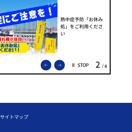
熱中症予防「お休み
処」をご利用くださ
い
2
前のスライドを表示
次のスライドを表示
STOP
4
サイトマップ