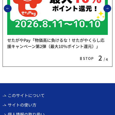
前のスライドを表示
次
せたがやPay「物価高に負けるな！せたがやくらし応
援キャンペーン第2弾（最大10％ポイント還元）」
2
STOP
4
このサイトについて
サイトの使い方
個人情報の取り扱い