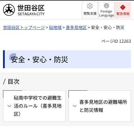
世田谷区
Foreign
閲覧支援
緊急情報
Language
世田谷区トップページ
>
砧地域
>
喜多見地区
> 安全・安心・防災
ページID 12263
安全・安心・防災
目次
砧南中学校での避難生
喜多見地区の避難場所
活のルール（喜多見地
と防災情報
区）