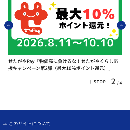
前のスライドを表示
次
せたがやPay「物価高に負けるな！せたがやくらし応
援キャンペーン第2弾（最大10％ポイント還元）」
2
STOP
4
このサイトについて