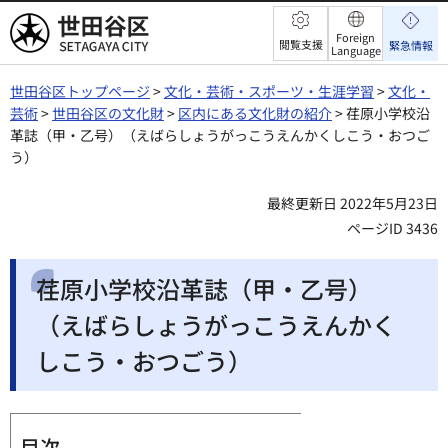
世田谷区
Foreign
閲覧支援
緊急情報
Language
世田谷区トップページ
>
文化・芸術・スポーツ・生涯学習
>
文化・
芸術
>
世田谷区の文化財
>
区内にある文化財の紹介
> 荏原小学校沿
革誌（甲・乙号）（えばらしょうがっこうえんかくしこう・おつご
う）
最終更新日 2022年5月23日
ページID 3436
荏原小学校沿革誌（甲・乙号）
（えばらしょうがっこうえんかく
しこう・おつごう）
目次