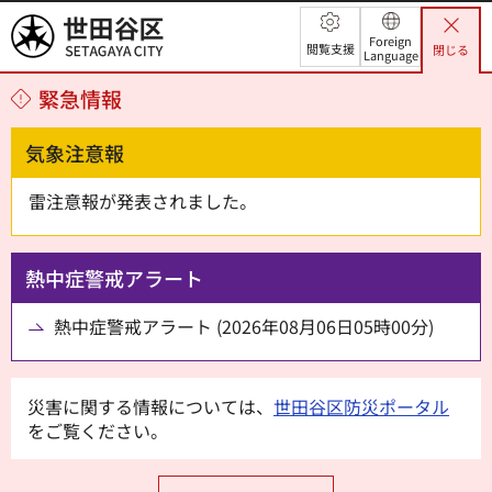
世田谷区
Foreign
閲覧支援
閉じる
Language
緊急情報
気象注意報
雷注意報が発表されました。
熱中症警戒アラート
熱中症警戒アラート (2026年08月06日05時00分)
災害に関する情報については、
世田谷区防災ポータル
をご覧ください。