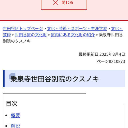
閉じる
世田谷区トップページ
>
文化・芸術・スポーツ・生涯学習
>
文化・
芸術
>
世田谷区の文化財
>
区内にある文化財の紹介
> 乗泉寺世田谷
別院のクスノキ
最終更新日 2025年3月4日
ページID 10873
乗泉寺世田谷別院のクスノキ
目次
概要
解説