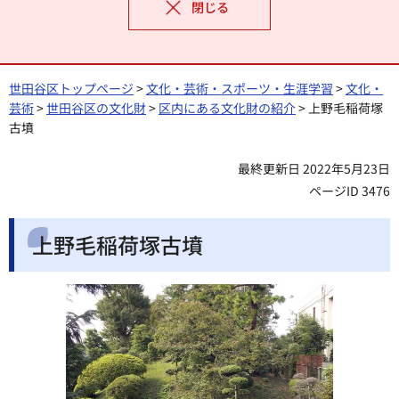
閉じる
世田谷区トップページ
>
文化・芸術・スポーツ・生涯学習
>
文化・
芸術
>
世田谷区の文化財
>
区内にある文化財の紹介
> 上野毛稲荷塚
古墳
最終更新日 2022年5月23日
ページID 3476
上野毛稲荷塚古墳