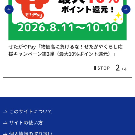
前のスライドを表示
次
せたがやPay「物価高に負けるな！せたがやくらし応
援キャンペーン第2弾（最大10％ポイント還元）」
2
STOP
4
このサイトについて
サイトの使い方
個人情報の取り扱い