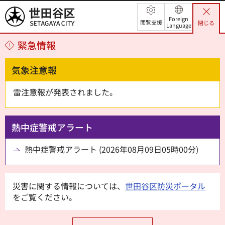
世田谷区
Foreign
閲覧支援
閉じる
Language
緊急情報
気象注意報
雷注意報が発表されました。
熱中症警戒アラート
熱中症警戒アラート (2026年08月09日05時00分)
災害に関する情報については、
世田谷区防災ポータル
をご覧ください。