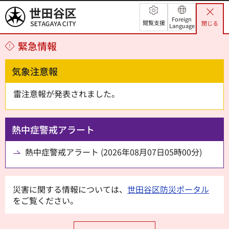
世田谷区
Foreign
閲覧支援
閉じる
Language
緊急情報
気象注意報
雷注意報が発表されました。
熱中症警戒アラート
熱中症警戒アラート (2026年08月07日05時00分)
災害に関する情報については、
世田谷区防災ポータル
をご覧ください。