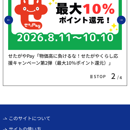
前のスライドを表示
次
せたがやPay「物価高に負けるな！せたがやくらし応
援キャンペーン第2弾（最大10％ポイント還元）」
2
STOP
4
このサイトについて
サイトの使い方