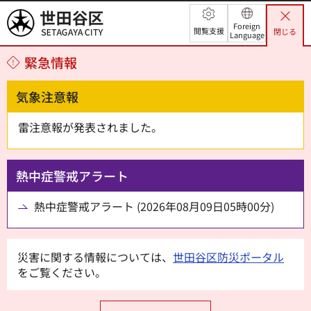
世田谷区
Foreign
閲覧支援
閉じる
Language
緊急情報
気象注意報
雷注意報が発表されました。
熱中症警戒アラート
熱中症警戒アラート (2026年08月09日05時00分)
災害に関する情報については、
世田谷区防災ポータル
をご覧ください。