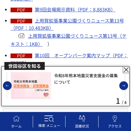
第9回会場掲示資料（PDF：8,883KB）
上用賀拡張事業公園づくりニュース第13号
（PDF：10,483KB）
（
上用賀拡張事業公園づくりニュース第13号（テ
キスト：1KB）
）
第10回 オープンパーク案内マップ（PDF：
853KB）
世田谷区を知る
令和8年熊本地震災害支援金の募集
関連リンク
について
前のスライドを表示
上用賀公園拡張事業に関するまとめ
1
4
お問い合わせ先
検索
メニュー
ホーム
混雑状況
アクセス