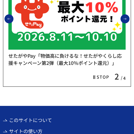
前のスライドを表示
次
せたがやPay「物価高に負けるな！せたがやくらし応
援キャンペーン第2弾（最大10％ポイント還元）」
2
STOP
4
このサイトについて
サイトの使い方