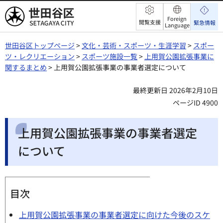
世田谷区
Foreign
閲覧支援
緊急情報
Language
世田谷区トップページ
>
文化・芸術・スポーツ・生涯学習
>
スポー
ツ・レクリエーション
>
スポーツ施設一覧
>
上用賀公園拡張事業に
関するまとめ
> 上用賀公園拡張事業の事業者選定について
最終更新日 2026年2月10日
ページID 4900
上用賀公園拡張事業の事業者選定
について
目次
上用賀公園拡張事業の事業者選定に向けた今後のスケ