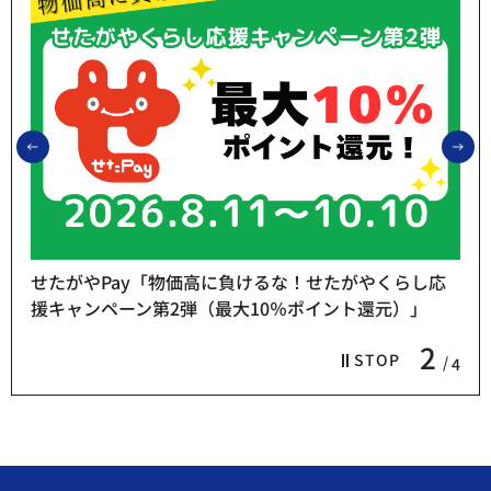
前のスライドを表示
次
せたがやPay「物価高に負けるな！せたがやくらし応
援キャンペーン第2弾（最大10％ポイント還元）」
2
STOP
4