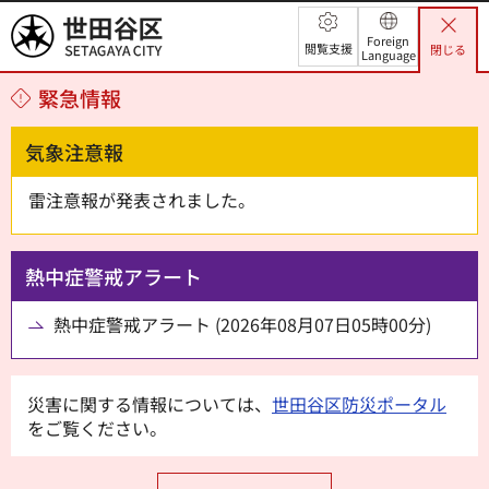
世田谷区
Foreign
閲覧支援
閉じる
Language
緊急情報
気象注意報
雷注意報が発表されました。
熱中症警戒アラート
熱中症警戒アラート (2026年08月07日05時00分)
災害に関する情報については、
世田谷区防災ポータル
をご覧ください。