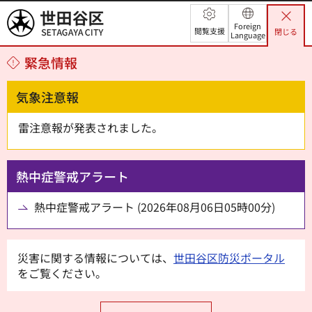
世田谷区
Foreign
閲覧支援
閉じる
Language
緊急情報
気象注意報
雷注意報が発表されました。
熱中症警戒アラート
熱中症警戒アラート (2026年08月06日05時00分)
災害に関する情報については、
世田谷区防災ポータル
をご覧ください。