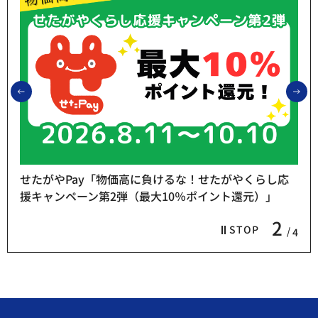
前のスライドを表示
次
せたがやPay「物価高に負けるな！せたがやくらし応
援キャンペーン第2弾（最大10％ポイント還元）」
2
STOP
4