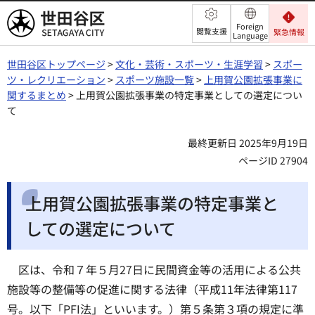
世田谷区
Foreign
閲覧支援
緊急情報
Language
世田谷区トップページ
>
文化・芸術・スポーツ・生涯学習
>
スポー
ツ・レクリエーション
>
スポーツ施設一覧
>
上用賀公園拡張事業に
関するまとめ
> 上用賀公園拡張事業の特定事業としての選定につい
て
最終更新日 2025年9月19日
ページID 27904
上用賀公園拡張事業の特定事業と
しての選定について
区は、令和７年５月27日に民間資金等の活用による公共
施設等の整備等の促進に関する法律（平成11年法律第117
号。以下「PFI法」といいます。）第５条第３項の規定に準