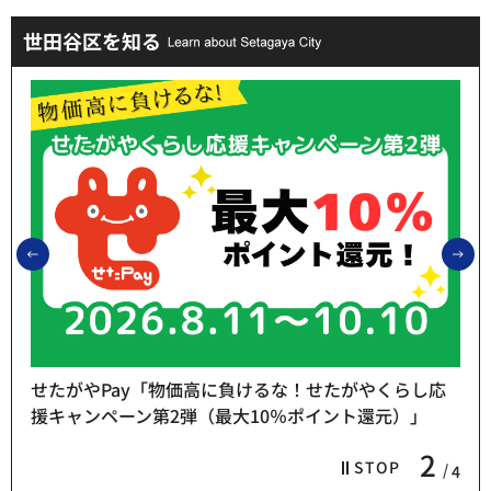
世田谷区を知る
前のスライドを表示
次
せたがやPay「物価高に負けるな！せたがやくらし応
援キャンペーン第2弾（最大10％ポイント還元）」
2
STOP
4