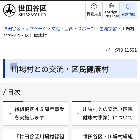
世田谷区
Foreign
閲覧支援
緊急情報
Language
世田谷区トップページ
>
文化・芸術・スポーツ・生涯学習
> 川場村
との交流・区民健康村
ページID 11561
川場村との交流・区民健康村
目次
縁組協定４５周年事業
川場村との交流（区民
を実施します
健康村事業）について
「世田谷区川場村縁組
世田谷区・川場村縁組